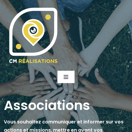
Skip
to
content
Toggle
Navigation
Qui sommes nous ?
Associations
Nos Services
Vous souhaitez communiquer et informer sur vos
actions et missions, mettre en avant vos
Captation d’évènements
Nos Clients